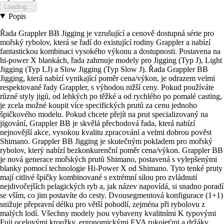
Loading...
Popis
Řada Grappler BB Jigging je vzrušující a cenově dostupná série pro
mořský rybolov, která se řadí do existující rodiny Grappler a nabízí
fantastickou kombinaci vysokého výkonu a dostupnosti. Postavena na
hi-power X blankách, řada zahrnuje modely pro Jigging (Typ J), Light
Jigging (Typ LJ) a Slow Jigging (Typ Slow J). Řada Grappler BB
Jigging, která nabízí vynikající poměr cena/výkon, je odrazem velmi
respektované řady Grappler, s výhodou nižší ceny. Pokud používáte
různé styly jigů, od lehkých po těžké a od rychlého po pomalé casting,
je zcela možné koupit více specifických prutů za cenu jednoho
špičkového modelu. Pokud chcete přejít na prut specializovaný na
jigování, Grappler BB je skvělá přechodová řada, která nabízí
nejnovější akce, vysokou kvalitu zpracování a velmi dobrou pověst
Shimano. Grappler BB Jigging je skutečným pokladem pro mořský
rybolov, který nabízí bezkonkurenční poměr cena/výkon. Grappler BB
je nová generace mořských prutů Shimano, postavená s vylepšenými
blanky pomocí technologie Hi-Power X od Shimano. Tyto tenké pruty
mají citlivé špičky kombinované s extrémní silou pro zvládnutí
nejdivočejších pelagických ryb a, jak název napovídá, si snadno poradí
se vším, co jim postavíte do cesty. Dvousegmentová konfigurace (1+1)
snižuje přepravní délku pro větší pohodlí, zejména při rybolovu z
malých lodí. Všechny modely jsou vybaveny kvalitními K typovými
Fuji ocelovými kroužky, ergonomickými EVA rukojeťmi a držáky