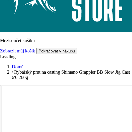
Mezisoučet košíku
Zobrazit můj košík
Pokračovat v nákupu
Loading...
Domů
/
Rybářský prut na casting Shimano Grappler BB Slow Jig Cast
6'6 260g