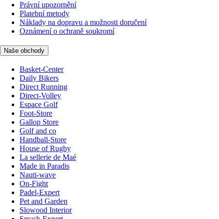
Právní upozornění
Platební metody
Náklady na dopravu a možnosti doručení
Oznámení o ochraně soukromí
Naše obchody
Basket-Center
Daily Bikers
Direct Running
Direct-Volley
Espace Golf
Foot-Store
Gallop Store
Golf and co
Handball-Store
House of Rugby
La sellerie de Maé
Made in Paradis
Nauti-wave
On-Fight
Padel-Expert
Pet and Garden
Slowood Interior
Smash-Expert