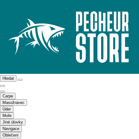
Hledat
Carpe
Masožravec
Úder
Moře
Jiné úlovky
Navigace
Oblečení