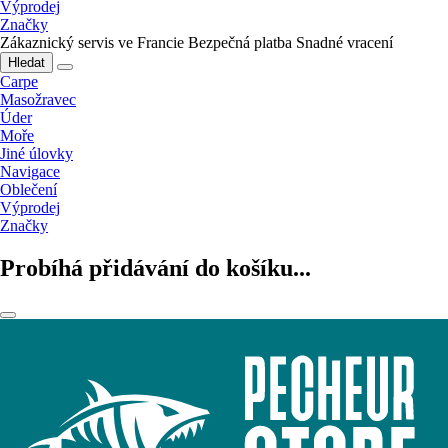
Výprodej
Značky
Zákaznický servis ve Francie
Bezpečná platba
Snadné vracení
Hledat
Carpe
Masožravec
Úder
Moře
Jiné úlovky
Navigace
Oblečení
Výprodej
Značky
Probíhá přidávání do košíku...