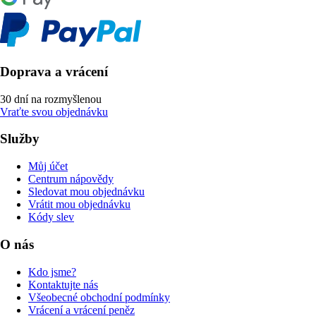
Doprava a vrácení
30 dní na rozmyšlenou
Vraťte svou objednávku
Služby
Můj účet
Centrum nápovědy
Sledovat mou objednávku
Vrátit mou objednávku
Kódy slev
O nás
Kdo jsme?
Kontaktujte nás
Všeobecné obchodní podmínky
Vrácení a vrácení peněz