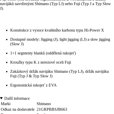
navijáků navrženými Shimano (Typ LJ) nebo Fuji (Typ J a Typ Slow
J).
Konstrukce z vysoce kvalitního karbonu typu Hi-Power X
Dostupné modely: Jigging (J), light jigging (LJ) a slow jigging
(Slow J)
1+1 segmenty blanků (oddělená rukojeť)
Kroužky typu K z nerezové oceli Fuji
Zakázkový držák navijáku Shimano (Typ LJ), držák navijáku
Fuji (Typ J & Typ Slow J)
Ergonomická rukojeť z EVA
Další informace
Marki
Shimano
Odkaz na dodavatele
21GRPBBSJB663