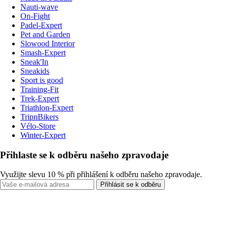
Nauti-wave
On-Fight
Padel-Expert
Pet and Garden
Slowood Interior
Smash-Expert
Sneak'In
Sneakids
Sport is good
Training-Fit
Trek-Expert
Triathlon-Expert
TripnBikers
Vélo-Store
Winter-Expert
Přihlaste se k odběru našeho zpravodaje
Využijte slevu 10 % při přihlášení k odběru našeho zpravodaje.
Přihlásit se k odběru