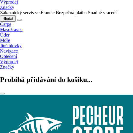
Výprodej
Značky
Zákaznický servis ve Francie
Bezpečná platba
Snadné vracení
Hledat
Carpe
Masožravec
Úder
Moře
Jiné úlovky
Navigace
Oblečení
Výprodej
Značky
Probíhá přidávání do košíku...