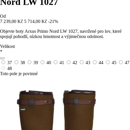
Nord LW 1027
Od
7 239,00 Kč
5 714,00 Kč
-21%
Objevte boty Arxus Primo Nord LW 1027, navržené pro lov, které
spojují pohodlí, nízkou hmotnost a výjimečnou odolnost.
Velikost
*
37
38
39
40
41
42
43
44
45
47
48
Toto pole je povinné