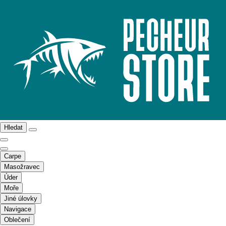
Hledat
Carpe
Masožravec
Úder
Moře
Jiné úlovky
Navigace
Oblečení