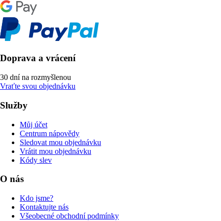
Doprava a vrácení
30 dní na rozmyšlenou
Vraťte svou objednávku
Služby
Můj účet
Centrum nápovědy
Sledovat mou objednávku
Vrátit mou objednávku
Kódy slev
O nás
Kdo jsme?
Kontaktujte nás
Všeobecné obchodní podmínky