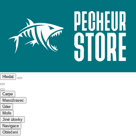
Hledat
Carpe
Masožravec
Úder
Moře
Jiné úlovky
Navigace
Oblečení