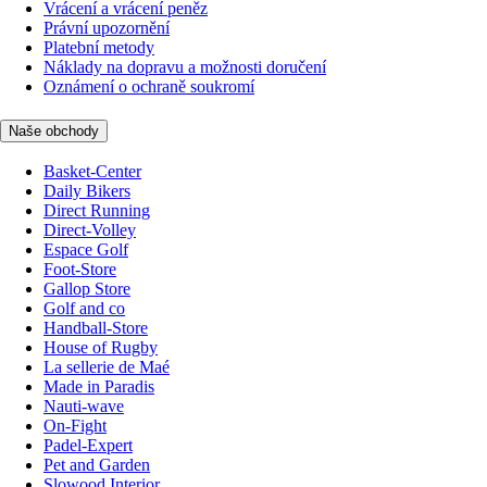
Vrácení a vrácení peněz
Právní upozornění
Platební metody
Náklady na dopravu a možnosti doručení
Oznámení o ochraně soukromí
Naše obchody
Basket-Center
Daily Bikers
Direct Running
Direct-Volley
Espace Golf
Foot-Store
Gallop Store
Golf and co
Handball-Store
House of Rugby
La sellerie de Maé
Made in Paradis
Nauti-wave
On-Fight
Padel-Expert
Pet and Garden
Slowood Interior