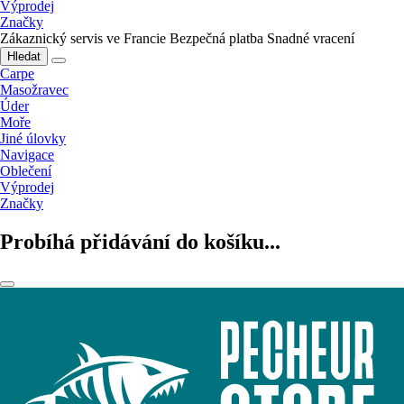
Výprodej
Značky
Zákaznický servis ve Francie
Bezpečná platba
Snadné vracení
Hledat
Carpe
Masožravec
Úder
Moře
Jiné úlovky
Navigace
Oblečení
Výprodej
Značky
Probíhá přidávání do košíku...