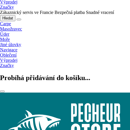
Výprodej
Značky
Zákaznický servis ve Francie
Bezpečná platba
Snadné vracení
Hledat
Carpe
Masožravec
Úder
Moře
Jiné úlovky
Navigace
Oblečení
Výprodej
Značky
Probíhá přidávání do košíku...