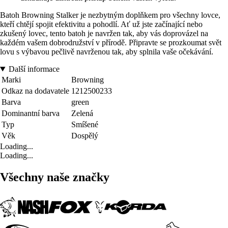
Batoh Browning Stalker je nezbytným doplňkem pro všechny lovce,
kteří chtějí spojit efektivitu a pohodlí. Ať už jste začínající nebo
zkušený lovec, tento batoh je navržen tak, aby vás doprovázel na
každém vašem dobrodružství v přírodě. Připravte se prozkoumat svět
lovu s výbavou pečlivě navrženou tak, aby splnila vaše očekávání.
Další informace
Marki
Browning
Odkaz na dodavatele
1212500233
Barva
green
Dominantní barva
Zelená
Typ
Smíšené
Věk
Dospělý
Loading...
Loading...
Všechny naše značky