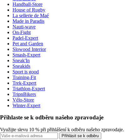
Handball-Store
House of Rugby
La sellerie de Maé
Made in Paradis
Nauti-wave
On-Fight
Padel-Expert
Pet and Garden
Slowood Interior
Smash-Expert
Sneak'In
Sneakids
Sport is good
Training-Fit
Trek-Expert
Triathlon-Expert
TripnBikers
Vélo-Store
Winter-Expert
Přihlaste se k odběru našeho zpravodaje
Využijte slevu 10 % při přihlášení k odběru našeho zpravodaje.
Přihlásit se k odběru