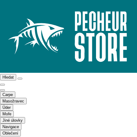
Hledat
Carpe
Masožravec
Úder
Moře
Jiné úlovky
Navigace
Oblečení