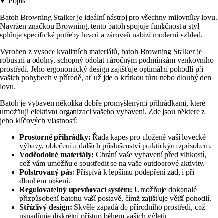
Popis
Batoh Browning Stalker je ideální nástroj pro všechny milovníky lovu.
Navržen značkou Browning, tento batoh spojuje funkčnost a styl,
splňuje specifické potřeby lovců a zároveň nabízí moderní vzhled.
Vyroben z vysoce kvalitních materiálů, batoh Browning Stalker je
robustní a odolný, schopný odolat náročným podmínkám venkovního
prostředí. Jeho ergonomický design zajišťuje optimální pohodlí při
vašich pohybech v přírodě, ať už jde o krátkou túru nebo dlouhý den
lovu.
Batoh je vybaven několika dobře promyšlenými přihrádkami, které
umožňují efektivní organizaci vašeho vybavení. Zde jsou některé z
jeho klíčových vlastností:
Prostorné přihrádky:
Řada kapes pro uložené vaší lovecké
výbavy, oblečení a dalších příslušenství praktickým způsobem.
Voděodolné materiály:
Chrání vaše vybavení před vlhkostí,
což vám umožňuje soustředit se na vaše outdoorové aktivity.
Polstrovaný pás:
Přispívá k lepšímu podepření zad, i při
dlouhém nošení.
Regulovatelný upevňovací systém:
Umožňuje dokonalé
přizpůsobení batohu vaší postavě, čímž zajišťuje větší pohodlí.
Střízlivý design:
Skvěle zapadá do přírodního prostředí, což
usnadňuje diskrétní přístup během vašich výletů.