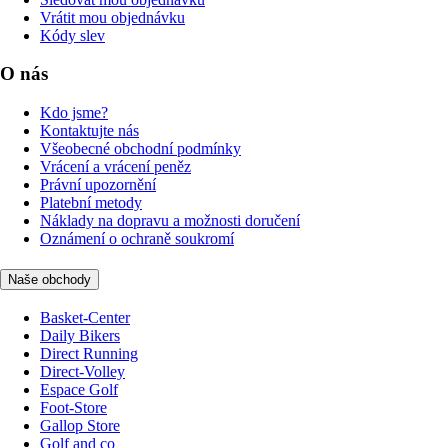
Vrátit mou objednávku
Kódy slev
O nás
Kdo jsme?
Kontaktujte nás
Všeobecné obchodní podmínky
Vrácení a vrácení peněz
Právní upozornění
Platební metody
Náklady na dopravu a možnosti doručení
Oznámení o ochraně soukromí
Naše obchody
Basket-Center
Daily Bikers
Direct Running
Direct-Volley
Espace Golf
Foot-Store
Gallop Store
Golf and co