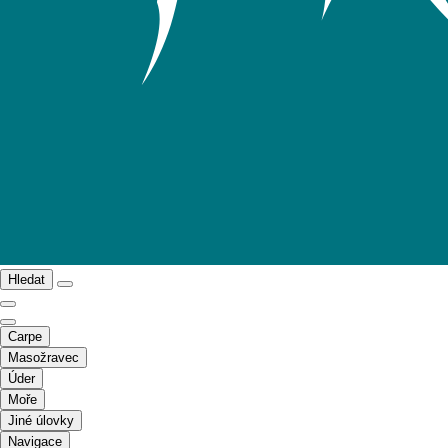
Hledat
Carpe
Masožravec
Úder
Moře
Jiné úlovky
Navigace