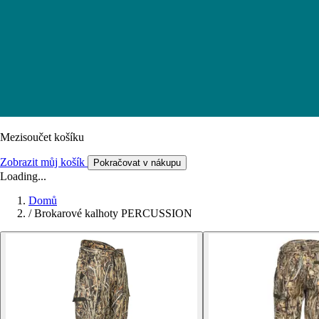
Mezisoučet košíku
Zobrazit můj košík
Pokračovat v nákupu
Loading...
Domů
/
Brokarové kalhoty PERCUSSION