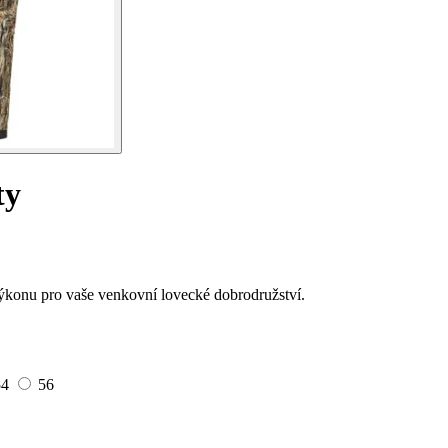
ty
ýkonu pro vaše venkovní lovecké dobrodružství.
54
56