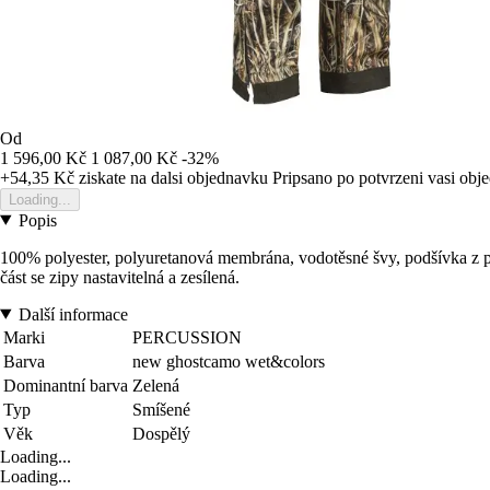
Od
1 596,00 Kč
1 087,00 Kč
-32%
+54,35 Kč
ziskate na dalsi objednavku
Pripsano po potvrzeni vasi obj
Loading...
Popis
100% polyester, polyuretanová membrána, vodotěsné švy, podšívka z po
část se zipy nastavitelná a zesílená.
Další informace
Marki
PERCUSSION
Barva
new ghostcamo wet&colors
Dominantní barva
Zelená
Typ
Smíšené
Věk
Dospělý
Loading...
Loading...