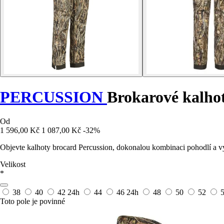
PERCUSSION
Brokarové kalho
Od
1 596,00 Kč
1 087,00 Kč
-32%
Objevte kalhoty brocard Percussion, dokonalou kombinaci pohodlí a v
Velikost
*
38
40
42
24h
44
46
24h
48
50
52
Toto pole je povinné