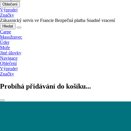
Oblečení
Výprodej
Značky
Zákaznický servis ve Francie
Bezpečná platba
Snadné vracení
Hledat
Carpe
Masožravec
Úder
Moře
Jiné úlovky
Navigace
Oblečení
Výprodej
Značky
Probíhá přidávání do košíku...