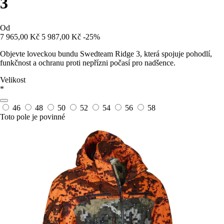
3
Od
7 965,00 Kč
5 987,00 Kč
-25%
Objevte loveckou bundu Swedteam Ridge 3, která spojuje pohodlí,
funkčnost a ochranu proti nepřízni počasí pro nadšence.
Velikost
*
46
48
50
52
54
56
58
Toto pole je povinné