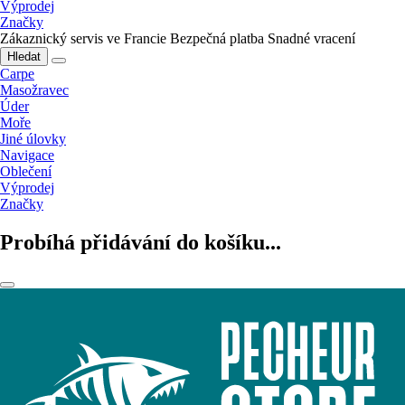
Výprodej
Značky
Zákaznický servis ve Francie
Bezpečná platba
Snadné vracení
Hledat
Carpe
Masožravec
Úder
Moře
Jiné úlovky
Navigace
Oblečení
Výprodej
Značky
Probíhá přidávání do košíku...