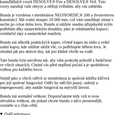
kamuflážních vzorů DESOLVE® Fire a DESOLVE® Veil. Tyto
vzory narušují vaše obrysy a ztěžují zvířatům, aby vás zahlédla.
Bunda je vyrobena s membránou NEONORDIC® 200 a dvouvrstvou
konstrukcí. Má vodní sloupec 20 000 mm, což vám umožňuje zůstat v
suchu po celou dobu lovu. Bundu si můžete snadno přizpůsobit svým
potřebám díky nastavitelným detailům, jako je odnímatelná kapuce,
ventilační zipy a nastavitelné manžety.
Bunda má několik praktických kapes, včetně kapes na rádio a velké
zadní kapsy, kde můžete uložit vše, co potřebujete během lovu. Je
vhodná jak pro aktivní dny, tak pro klidné chvíle na vodě.
Tato bunda byla navržena tak, aby vám poskytla pohodlí a funkčnost
ve všech situacích. Chrání vás před nepřízní počasí a je spolehlivou
volbou pro každého lovce.
Stejně jako u všech oděvů se membránou je správná údržba klíčová
pro její správné fungování. Oděv by měl být praný, sušený a
impregnovaný, aby nadále fungoval na nejvyšší úrovni.
Bunda má normální velikost. Doporučujeme tedy vzít si svou
obvyklou velikost, ale pokud chcete bundu o něco prostornější,
vezměte si o číslo větší.
Další informace