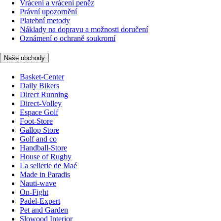
Vrácení a vrácení peněz
Právní upozornění
Platební metody
Náklady na dopravu a možnosti doručení
Oznámení o ochraně soukromí
Naše obchody
Basket-Center
Daily Bikers
Direct Running
Direct-Volley
Espace Golf
Foot-Store
Gallop Store
Golf and co
Handball-Store
House of Rugby
La sellerie de Maé
Made in Paradis
Nauti-wave
On-Fight
Padel-Expert
Pet and Garden
Slowood Interior