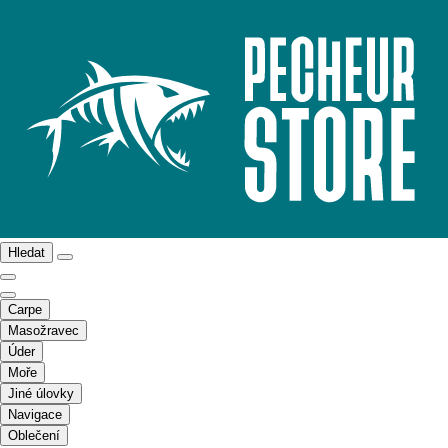
Hledat
Carpe
Masožravec
Úder
Moře
Jiné úlovky
Navigace
Oblečení