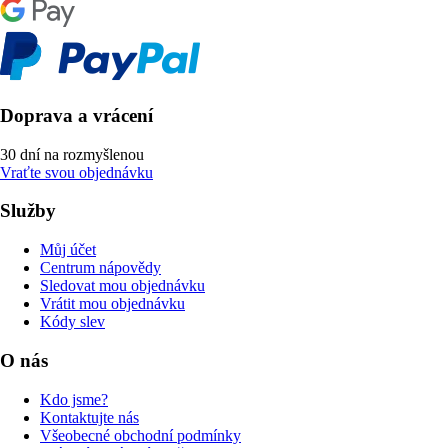
Doprava a vrácení
30 dní na rozmyšlenou
Vraťte svou objednávku
Služby
Můj účet
Centrum nápovědy
Sledovat mou objednávku
Vrátit mou objednávku
Kódy slev
O nás
Kdo jsme?
Kontaktujte nás
Všeobecné obchodní podmínky