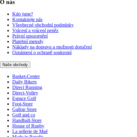
O nás
Kdo jsme?
Kontaktujte nás
Všeobecné obchodní podmínky
Vrácení a vrácení peněz
Právní upozornění
Platební metody
Náklady na dopravu a možnosti doručení
Oznámení o ochraně soukromí
Naše obchody
Basket-Center
Daily Bikers
Direct Running
Direct-Volley
Espace Golf
Foot-Store
Gallop Store
Golf and co
Handball-Store
House of Rugby
La sellerie de Maé
Made in Paradis