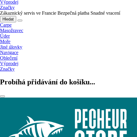
Výprodej
Značky
Zákaznický servis ve Francie
Bezpečná platba
Snadné vracení
Hledat
Carpe
Masožravec
Úder
Moře
Jiné úlovky
Navigace
Oblečení
Výprodej
Značky
Probíhá přidávání do košíku...