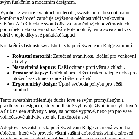
svým funkčním a moderním designem.
Vyroben z vysoce kvalitních materiálů, sweatshirt nabízí optimální
komfort a zároveň zaručuje zvýšenou odolnost vůči venkovním
vlivům. Ať už hledáte svou kořist za proměnlivých povětrnostních
podmínek, nebo si jen odpočíváte kolem ohně, tento sweatshirt vás
udrží v teple díky své praktické kapuci.
Konkrétní vlastnosti sweatshirtu s kapucí Swedteam Ridge zahrnují:
Robustní materiál:
Zaručená trvanlivost, ideální pro venkovní
aktivity.
Nastavitelná kapuce:
Další ochrana proti větru a chladu.
Prostorné kapsy:
Perfektní pro udržení rukou v teple nebo pro
uložení vašich nezbytností během výletů.
Ergonomický design:
Úplná svoboda pohybu pro větší
komfort.
Tento sweatshirt ztělesňuje ducha lovu se svým promyšleným a
praktickým designem, který perfektně vyhovuje životnímu stylu lovců.
Ať už na den strávený v lese, na horské výpravě, nebo jen pro vaše
volnočasové aktivity, spojuje funkčnost a styl.
Adoptovat sweatshirt s kapucí Swedteam Ridge znamená vybrat si
oblečení, které vás provede všemi vašimi dobrodružstvími a zároveň
zajistí upravený a vhodný vzhled. Udělejte ze své příští výpravy