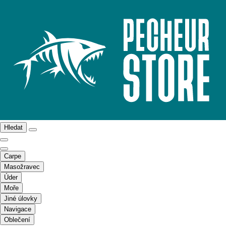
Hledat
Carpe
Masožravec
Úder
Moře
Jiné úlovky
Navigace
Oblečení