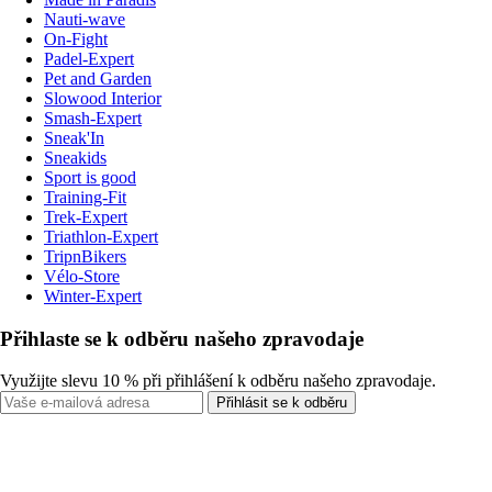
Nauti-wave
On-Fight
Padel-Expert
Pet and Garden
Slowood Interior
Smash-Expert
Sneak'In
Sneakids
Sport is good
Training-Fit
Trek-Expert
Triathlon-Expert
TripnBikers
Vélo-Store
Winter-Expert
Přihlaste se k odběru našeho zpravodaje
Využijte slevu 10 % při přihlášení k odběru našeho zpravodaje.
Přihlásit se k odběru