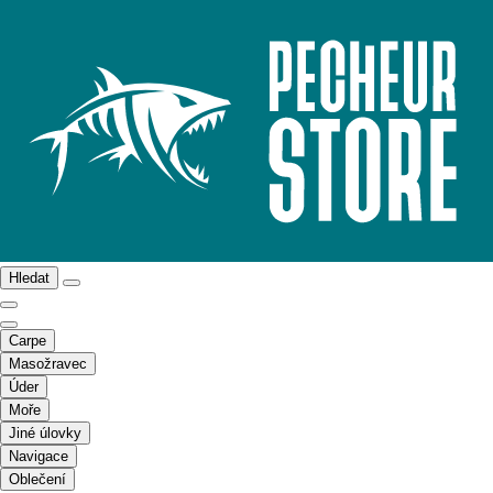
Hledat
Carpe
Masožravec
Úder
Moře
Jiné úlovky
Navigace
Oblečení