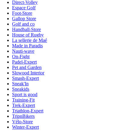
Direct-Volley
Espace Golf
Foot-Store
Gallop Store
Golf and co
Handball-Store
House of Rugby
La sellerie de Maé
Made in Paradis
Nauti-wave
On-Fight
Padel-Expert
Pet and Garden
Slowood Interior
Smash-Expert
Sneak'In
Sneakids
Sport is good
Training-Fit
Trek-Expert
Triathlon-Expert
TripnBikers
Vélo-Store
Winter-Expert