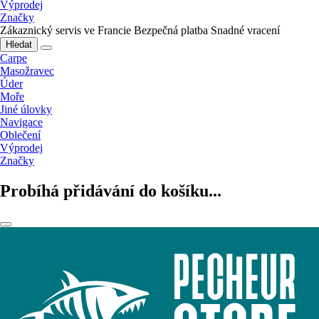
Výprodej
Značky
Zákaznický servis ve Francie
Bezpečná platba
Snadné vracení
Hledat
Carpe
Masožravec
Úder
Moře
Jiné úlovky
Navigace
Oblečení
Výprodej
Značky
Probíhá přidávání do košíku...