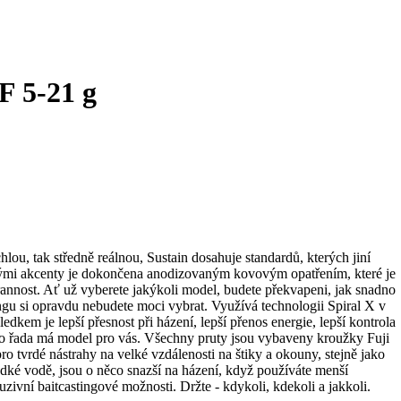
F 5-21 g
lou, tak středně reálnou, Sustain dosahuje standardů, kterých jiní
latými akcenty je dokončena anodizovaným kovovým opatřením, které je
rannost. Ať už vyberete jakýkoli model, budete překvapeni, jak snadno
gu si opravdu nebudete moci vybrat. Využívá technologii Spiral X v
kem je lepší přesnost při házení, lepší přenos energie, lepší kontrola
tato řada má model pro vás. Všechny pruty jsou vybaveny kroužky Fuji
o tvrdé nástrahy na velké vzdálenosti na štiky a okouny, stejně jako
adké vodě, jsou o něco snazší na házení, když používáte menší
uzivní baitcastingové možnosti. Držte - kdykoli, kdekoli a jakkoli.