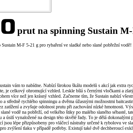
prut na spinning Sustain M-
Sustain M-F 5-21 g pro rybaření ve sladké nebo slané pobřežní vodě!
stain vám to nabídne. Nabízí širokou škálu modelů s akcí jak extra rych
ete, je celkový ohromující vzhled. Leskle bílá s černými vločkami a z
ohem více než jen krásný vzhled. Začneme tím, že Sustain nabízí všest
o a středně rychlého spinningu a dvěma úžasnými možnostmi baitcastin
atížení a zvyšuje odolnost prutu při zachování nízké hmotnosti. Výsled
bo slané vodě na pobřeží, od velkého štiky po malého slaného sébasté, 
a úsilí vynaložené na design této skvělé řady. To je dělá dokonalými pr
cí jsou lépe přizpůsobeny pro vláčecí nástrahy určené k rybolovu ve sl
pro zvýšení tlaku v případě potřeby. Existují také dvě dechberoucí exkl