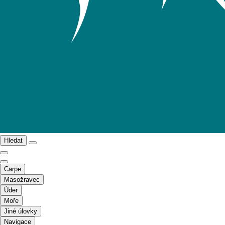
Hledat
Carpe
Masožravec
Úder
Moře
Jiné úlovky
Navigace