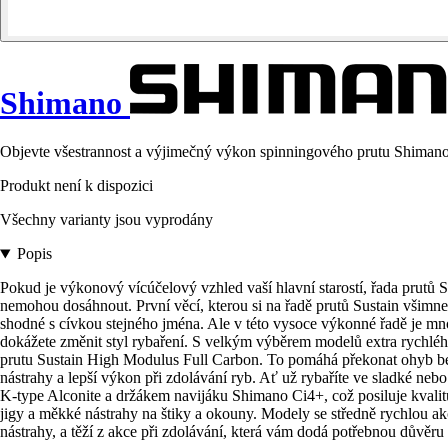
Shimano
Objevte všestrannost a výjimečný výkon spinningového prutu Shimano 
Produkt není k dispozici
Všechny varianty jsou vyprodány
Popis
Pokud je výkonový vícúčelový vzhled vaší hlavní starostí, řada prutů Su
nemohou dosáhnout. První věcí, kterou si na řadě prutů Sustain všimn
shodné s cívkou stejného jména. Ale v této vysoce výkonné řadě je mn
dokážete změnit styl rybaření. S velkým výběrem modelů extra rychléh
prutu Sustain High Modulus Full Carbon. To pomáhá překonat ohyb bez z
nástrahy a lepší výkon při zdolávání ryb. Ať už rybaříte ve sladké ne
K-type Alconite a držákem navijáku Shimano Ci4+, což posiluje kvalitu 
jigy a měkké nástrahy na štiky a okouny. Modely se středně rychlou ak
nástrahy, a těží z akce při zdolávání, která vám dodá potřebnou důvěru 