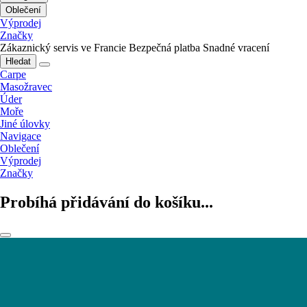
Oblečení
Výprodej
Značky
Zákaznický servis ve Francie
Bezpečná platba
Snadné vracení
Hledat
Carpe
Masožravec
Úder
Moře
Jiné úlovky
Navigace
Oblečení
Výprodej
Značky
Probíhá přidávání do košíku...