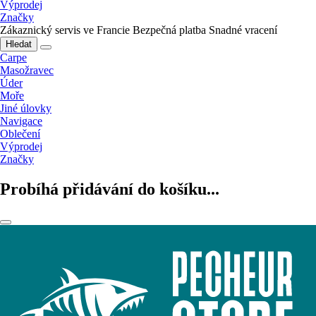
Výprodej
Značky
Zákaznický servis ve Francie
Bezpečná platba
Snadné vracení
Hledat
Carpe
Masožravec
Úder
Moře
Jiné úlovky
Navigace
Oblečení
Výprodej
Značky
Probíhá přidávání do košíku...