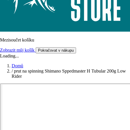
Mezisoučet košíku
Zobrazit můj košík
Pokračovat v nákupu
Loading...
Domů
/
prut na spinning Shimano Sppedmaster H Tubular 200g Low
Rider