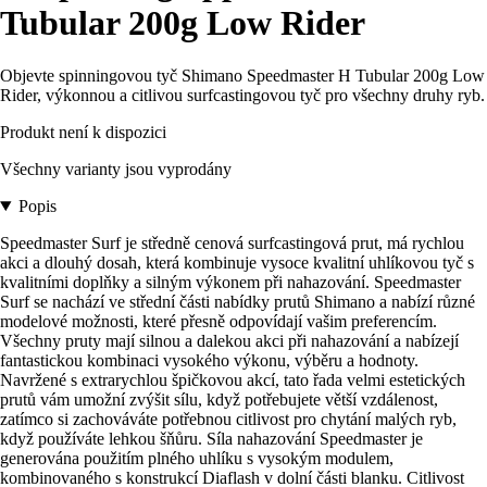
Tubular 200g Low Rider
Objevte spinningovou tyč Shimano Speedmaster H Tubular 200g Low
Rider, výkonnou a citlivou surfcastingovou tyč pro všechny druhy ryb.
Produkt není k dispozici
Všechny varianty jsou vyprodány
Popis
Speedmaster Surf je středně cenová surfcastingová prut, má rychlou
akci a dlouhý dosah, která kombinuje vysoce kvalitní uhlíkovou tyč s
kvalitními doplňky a silným výkonem při nahazování. Speedmaster
Surf se nachází ve střední části nabídky prutů Shimano a nabízí různé
modelové možnosti, které přesně odpovídají vašim preferencím.
Všechny pruty mají silnou a dalekou akci při nahazování a nabízejí
fantastickou kombinaci vysokého výkonu, výběru a hodnoty.
Navržené s extrarychlou špičkovou akcí, tato řada velmi estetických
prutů vám umožní zvýšit sílu, když potřebujete větší vzdálenost,
zatímco si zachováváte potřebnou citlivost pro chytání malých ryb,
když používáte lehkou šňůru. Síla nahazování Speedmaster je
generována použitím plného uhlíku s vysokým modulem,
kombinovaného s konstrukcí Diaflash v dolní části blanku. Citlivost