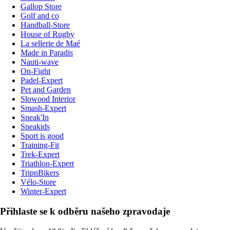
Gallop Store
Golf and co
Handball-Store
House of Rugby
La sellerie de Maé
Made in Paradis
Nauti-wave
On-Fight
Padel-Expert
Pet and Garden
Slowood Interior
Smash-Expert
Sneak'In
Sneakids
Sport is good
Training-Fit
Trek-Expert
Triathlon-Expert
TripnBikers
Vélo-Store
Winter-Expert
Přihlaste se k odběru našeho zpravodaje