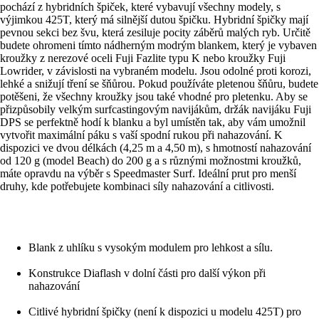
pochází z hybridních špiček, které vybavují všechny modely, s
výjimkou 425T, který má silnější dutou špičku. Hybridní špičky mají
pevnou sekci bez švu, která zesiluje pocity záběrů malých ryb. Určitě
budete ohromeni tímto nádherným modrým blankem, který je vybaven
kroužky z nerezové oceli Fuji Fazlite typu K nebo kroužky Fuji
Lowrider, v závislosti na vybraném modelu. Jsou odolné proti korozi,
lehké a snižují tření se šňůrou. Pokud používáte pletenou šňůru, budete
potěšeni, že všechny kroužky jsou také vhodné pro pletenku. Aby se
přizpůsobily velkým surfcastingovým navijákům, držák navijáku Fuji
DPS se perfektně hodí k blanku a byl umístěn tak, aby vám umožnil
vytvořit maximální páku s vaší spodní rukou při nahazování. K
dispozici ve dvou délkách (4,25 m a 4,50 m), s hmotností nahazování
od 120 g (model Beach) do 200 g a s různými možnostmi kroužků,
máte opravdu na výběr s Speedmaster Surf. Ideální prut pro menší
druhy, kde potřebujete kombinaci síly nahazování a citlivosti.
Blank z uhlíku s vysokým modulem pro lehkost a sílu.
Konstrukce Diaflash v dolní části pro další výkon při
nahazování
Citlivé hybridní špičky (není k dispozici u modelu 425T) pro