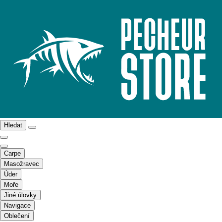
Hledat
Carpe
Masožravec
Úder
Moře
Jiné úlovky
Navigace
Oblečení