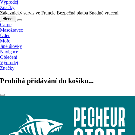
Výprodej
Značky
Zákaznický servis ve Francie
Bezpečná platba
Snadné vracení
Hledat
Carpe
Masožravec
Úder
Moře
Jiné úlovky
Navigace
Oblečení
Výprodej
Značky
Probíhá přidávání do košíku...