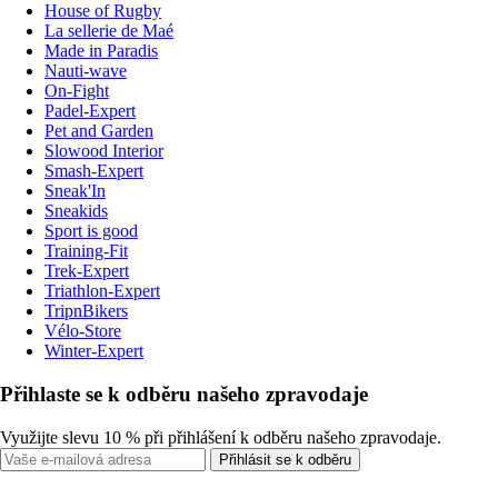
House of Rugby
La sellerie de Maé
Made in Paradis
Nauti-wave
On-Fight
Padel-Expert
Pet and Garden
Slowood Interior
Smash-Expert
Sneak'In
Sneakids
Sport is good
Training-Fit
Trek-Expert
Triathlon-Expert
TripnBikers
Vélo-Store
Winter-Expert
Přihlaste se k odběru našeho zpravodaje
Využijte slevu 10 % při přihlášení k odběru našeho zpravodaje.
Přihlásit se k odběru