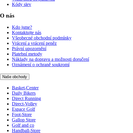
Kódy slev
O nás
Kdo jsme?
Kontaktujte nás
Všeobecné obchodní podmínky
Vrácení a vrácení peněz
Právní upozornění
Platební metody
Náklady na dopravu a možnosti doručení
Oznámení o ochraně soukromí
Naše obchody
Basket-Center
Daily Bikers
Direct Running
Direct-Volley
Espace Golf
Foot-Store
Gallop Store
Golf and co
Handball-Store