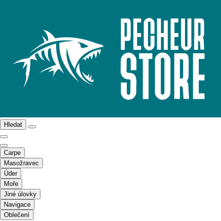
Hledat
Carpe
Masožravec
Úder
Moře
Jiné úlovky
Navigace
Oblečení