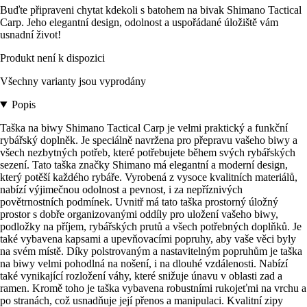
Buďte připraveni chytat kdekoli s batohem na bivak Shimano Tactical
Carp. Jeho elegantní design, odolnost a uspořádané úložiště vám
usnadní život!
Produkt není k dispozici
Všechny varianty jsou vyprodány
Popis
Taška na biwy Shimano Tactical Carp je velmi praktický a funkční
rybářský doplněk. Je speciálně navržena pro přepravu vašeho biwy a
všech nezbytných potřeb, které potřebujete během svých rybářských
sezení. Tato taška značky Shimano má elegantní a moderní design,
který potěší každého rybáře. Vyrobená z vysoce kvalitních materiálů,
nabízí výjimečnou odolnost a pevnost, i za nepříznivých
povětrnostních podmínek. Uvnitř má tato taška prostorný úložný
prostor s dobře organizovanými oddíly pro uložení vašeho biwy,
podložky na příjem, rybářských prutů a všech potřebných doplňků. Je
také vybavena kapsami a upevňovacími popruhy, aby vaše věci byly
na svém místě. Díky polstrovaným a nastavitelným popruhům je taška
na biwy velmi pohodlná na nošení, i na dlouhé vzdálenosti. Nabízí
také vynikající rozložení váhy, které snižuje únavu v oblasti zad a
ramen. Kromě toho je taška vybavena robustními rukojeťmi na vrchu a
po stranách, což usnadňuje její přenos a manipulaci. Kvalitní zipy