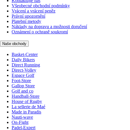
Kontaktujte nás
Všeobecné obchodní podmínky
Vrácení a vrácení peněz
Právní upozornění
Platební metody
Náklady na dopravu a možnosti doručení
Oznámení o ochraně soukromí
Naše obchody
Basket-Center
Daily Bikers
Direct Running
Direct-Volley
Espace Golf
Foot-Store
Gallop Store
Golf and co
Handball-Store
House of Rugby
La sellerie de Maé
Made in Paradis
Nauti-wave
On-Fight
Padel-Expert