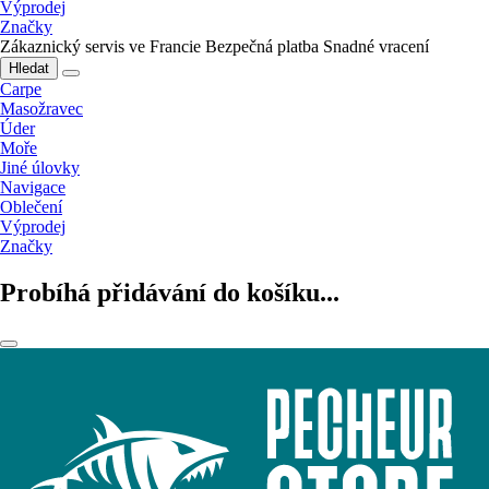
Výprodej
Značky
Zákaznický servis ve Francie
Bezpečná platba
Snadné vracení
Hledat
Carpe
Masožravec
Úder
Moře
Jiné úlovky
Navigace
Oblečení
Výprodej
Značky
Probíhá přidávání do košíku...