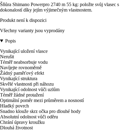
Šňůra Shimano Powerpro 2740 m 55 kg: položte svůj vlasec s
dokonalostí díky jejím výjimečným vlastnostem.
Produkt není k dispozici
Všechny varianty jsou vyprodány
Popis
Vynikající uložení vlasce
Nerušit
Téměř neabsorbuje vodu
Navíjejte rovnoměrně
Žádný paměťový efekt
Vynikající struktura
Skvělé vlastnosti při náhozu
Vynikající odolnost vůči uzlům
Téměř žádné protažení
Optimální poměr mezi průměrem a nosností
Hladký povrch
Snadno klouže skrz očka pro dlouhé hody
Absolutní odolnost vůči oděru
Chrání úpravy kroužku
Dlouhá životnost