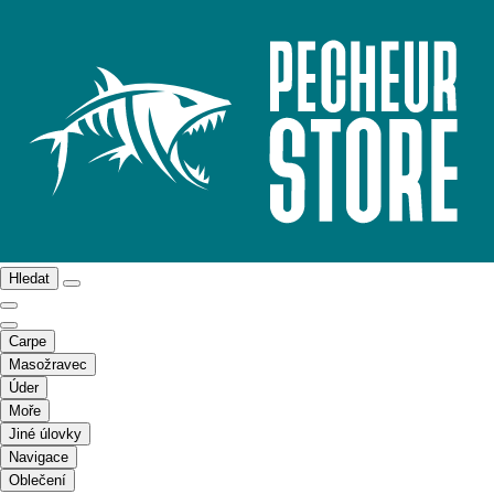
Hledat
Carpe
Masožravec
Úder
Moře
Jiné úlovky
Navigace
Oblečení