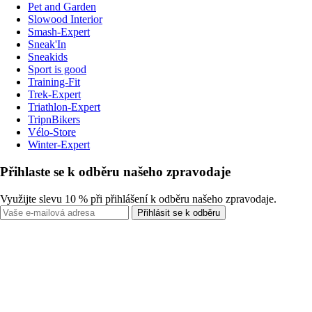
Pet and Garden
Slowood Interior
Smash-Expert
Sneak'In
Sneakids
Sport is good
Training-Fit
Trek-Expert
Triathlon-Expert
TripnBikers
Vélo-Store
Winter-Expert
Přihlaste se k odběru našeho zpravodaje
Využijte slevu 10 % při přihlášení k odběru našeho zpravodaje.
Přihlásit se k odběru