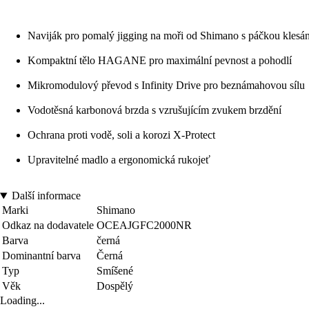
Naviják pro pomalý jigging na moři od Shimano s páčkou klesání 
Kompaktní tělo HAGANE pro maximální pevnost a pohodlí
Mikromodulový převod s Infinity Drive pro beznámahovou sílu
Vodotěsná karbonová brzda s vzrušujícím zvukem brzdění
Ochrana proti vodě, soli a korozi X-Protect
Upravitelné madlo a ergonomická rukojeť
Další informace
Marki
Shimano
Odkaz na dodavatele
OCEAJGFC2000NR
Barva
černá
Dominantní barva
Černá
Typ
Smíšené
Věk
Dospělý
Loading...