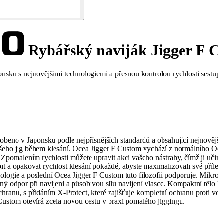
Rybářský naviják Jigger F 
ku s nejnovějšími technologiemi a přesnou kontrolou rychlosti sestu
robeno v Japonsku podle nejpřísnějších standardů a obsahující nejnověj
ašeho jig během klesání. Ocea Jigger F Custom vychází z normálního Oc
. Zpomalením rychlosti můžete upravit akci vašeho nástrahy, čímž ji učin
t a opakovat rychlost klesání pokaždé, abyste maximalizovali své příl
hnologie a poslední Ocea Jigger F Custom tuto filozofii podporuje. Mi
žený odpor při navíjení a působivou sílu navíjení vlasce. Kompaktní těl
chranu, s přidáním X-Protect, které zajišťuje kompletní ochranu proti 
ustom otevírá zcela novou cestu v praxi pomalého jiggingu.