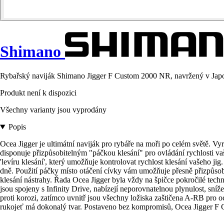
Shimano
Rybařský naviják Shimano Jigger F Custom 2000 NR, navržený v Japons
Produkt není k dispozici
Všechny varianty jsou vyprodány
Popis
Ocea Jigger je ultimátní naviják pro rybáře na moři po celém světě. Vy
disponuje přizpůsobitelným "páčkou klesání" pro ovládání rychlosti v
'levíru klesání', který umožňuje kontrolovat rychlost klesání vašeho jig
dně. Použití páčky místo otáčení cívky vám umožňuje přesně přizpůsobi
klesání nástrahy. Řada Ocea Jigger byla vždy na špičce pokročilé tec
jsou spojeny s Infinity Drive, nabízejí neporovnatelnou plynulost, sní
proti korozi, zatímco uvnitř jsou všechny ložiska zaštičena A-RB pro o
rukojeť má dokonalý tvar. Postaveno bez kompromisů, Ocea Jigger F C