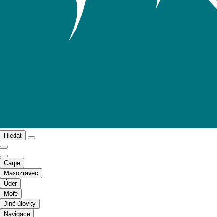
Hledat
Carpe
Masožravec
Úder
Moře
Jiné úlovky
Navigace