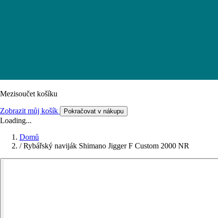
Mezisoučet košíku
Zobrazit můj košík
Pokračovat v nákupu
Loading...
Domů
/
Rybářský naviják Shimano Jigger F Custom 2000 NR