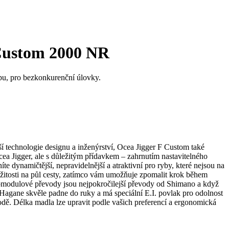
Custom 2000 NR
pu, pro bezkonkurenční úlovky.
ší technologie designu a inženýrství, Ocea Jigger F Custom také
ea Jigger, ale s důležitým přídavkem – zahrnutím nastavitelného
íte dynamičtější, nepravidelnější a atraktivní pro ryby, které nejsou na
ežitosti na půl cesty, zatímco vám umožňuje zpomalit krok během
kromodulové převody jsou nejpokročilejší převody od Shimano a když
o Hagane skvěle padne do ruky a má speciální E.I. povlak pro odolnost
vodě. Délka madla lze upravit podle vašich preferencí a ergonomická