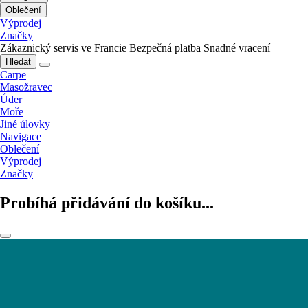
Oblečení
Výprodej
Značky
Zákaznický servis ve Francie
Bezpečná platba
Snadné vracení
Hledat
Carpe
Masožravec
Úder
Moře
Jiné úlovky
Navigace
Oblečení
Výprodej
Značky
Probíhá přidávání do košíku...