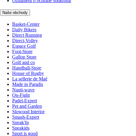
Oznámení o ochraně soukromí
Naše obchody
Basket-Center
Daily Bikers
Direct Running
Direct-Volley
Espace Golf
Foot-Store
Gallop Store
Golf and co
Handball-Store
House of Rugby
La sellerie de Maé
Made in Paradis
Nauti-wave
On-Fight
Padel-Expert
Pet and Garden
Slowood Interior
Smash-Expert
Sneak'In
Sneakids
Sport is good