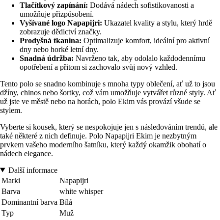
Tlačítkový zapínání:
Dodává nádech sofistikovanosti a
umožňuje přizpůsobení.
Vyšívané logo Napapijri:
Ukazatel kvality a stylu, který hrdě
zobrazuje dědictví značky.
Prodyšná tkanina:
Optimalizuje komfort, ideální pro aktivní
dny nebo horké letní dny.
Snadná údržba:
Navrženo tak, aby odolalo každodennímu
opotřebení a přitom si zachovalo svůj nový vzhled.
Tento polo se snadno kombinuje s mnoha typy oblečení, ať už to jsou
džíny, chinos nebo šortky, což vám umožňuje vytvářet různé styly. Ať
už jste ve městě nebo na horách, polo Ekim vás provází všude se
stylem.
Vyberte si kousek, který se nespokojuje jen s následováním trendů, ale
také některé z nich definuje. Polo Napapijri Ekim je nezbytným
prvkem vašeho moderního šatníku, který každý okamžik obohatí o
nádech elegance.
Další informace
Marki
Napapijri
Barva
white whisper
Dominantní barva
Bílá
Typ
Muž