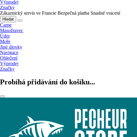
Výprodej
Značky
Zákaznický servis ve Francie
Bezpečná platba
Snadné vracení
Hledat
Carpe
Masožravec
Úder
Moře
Jiné úlovky
Navigace
Oblečení
Výprodej
Značky
Probíhá přidávání do košíku...