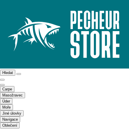
Hledat
Carpe
Masožravec
Úder
Moře
Jiné úlovky
Navigace
Oblečení