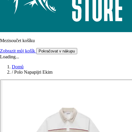
Mezisoučet košíku
Zobrazit můj košík
Pokračovat v nákupu
Loading...
Domů
/
Polo Napapijri Ekim