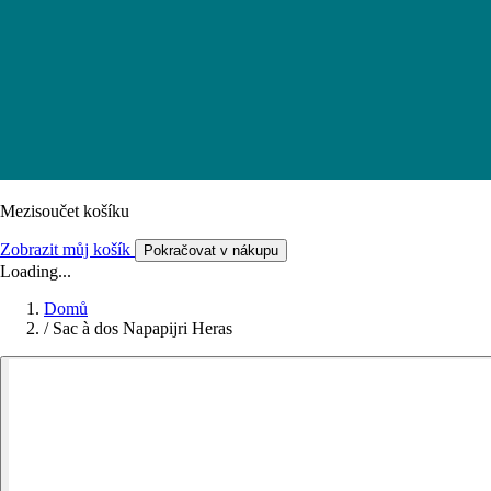
Mezisoučet košíku
Zobrazit můj košík
Pokračovat v nákupu
Loading...
Domů
/
Sac à dos Napapijri Heras