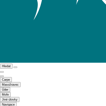
Hledat
Carpe
Masožravec
Úder
Moře
Jiné úlovky
Navigace