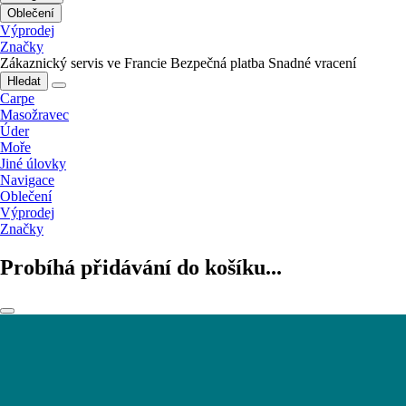
Oblečení
Výprodej
Značky
Zákaznický servis ve Francie
Bezpečná platba
Snadné vracení
Hledat
Carpe
Masožravec
Úder
Moře
Jiné úlovky
Navigace
Oblečení
Výprodej
Značky
Probíhá přidávání do košíku...