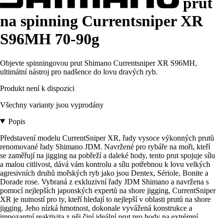
prut
na spinning Currentsniper XR
S96MH 70-90g
Objevte spinningovou prut Shimano Currentsniper XR S96MH,
ultimátní nástroj pro nadšence do lovu dravých ryb.
Produkt není k dispozici
Všechny varianty jsou vyprodány
Popis
Představení modelu CurrentSniper XR, řady vysoce výkonných prutů
renomované řady Shimano JDM. Navržené pro rybáře na moři, kteří
se zaměřují na jigging na pobřeží a daleké hody, tento prut spojuje sílu
a malou citlivost, dává vám kontrolu a sílu potřebnou k lovu velkých
agresivních druhů mořských ryb jako jsou Dentex, Sériole, Bonite a
Dorade rose. Vybraná z exkluzivní řady JDM Shimano a navržena s
pomocí nejlepších japonských expertů na shore jigging, CurrentSniper
XR je nutností pro ty, kteří hledají to nejlepší v oblasti prutů na shore
jigging. Jeho nízká hmotnost, dokonale vyvážená konstrukce a
impozantní reaktivita z něj činí ideální prut pro hody na extrémní