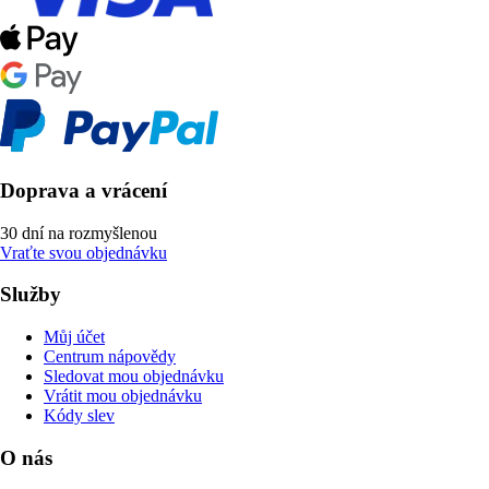
Doprava a vrácení
30 dní na rozmyšlenou
Vraťte svou objednávku
Služby
Můj účet
Centrum nápovědy
Sledovat mou objednávku
Vrátit mou objednávku
Kódy slev
O nás