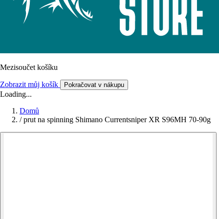
Mezisoučet košíku
Zobrazit můj košík
Pokračovat v nákupu
Loading...
Domů
/
prut na spinning Shimano Currentsniper XR S96MH 70-90g