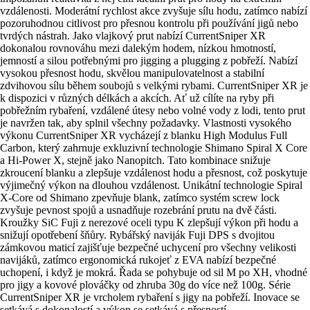
vzdálenosti. Moderátní rychlost akce zvyšuje sílu hodu, zatímco nabízí
pozoruhodnou citlivost pro přesnou kontrolu při používání jigů nebo
tvrdých nástrah. Jako vlajkový prut nabízí CurrentSniper XR
dokonalou rovnováhu mezi dalekým hodem, nízkou hmotností,
jemností a silou potřebnými pro jigging a plugging z pobřeží. Nabízí
vysokou přesnost hodu, skvělou manipulovatelnost a stabilní
zdvihovou sílu během soubojů s velkými rybami. CurrentSniper XR je
k dispozici v různých délkách a akcích. Ať už cílíte na ryby při
pobřežním rybaření, vzdálené útesy nebo volné vody z lodi, tento prut
je navržen tak, aby splnil všechny požadavky. Vlastnosti vysokého
výkonu CurrentSniper XR vycházejí z blanku High Modulus Full
Carbon, který zahrnuje exkluzivní technologie Shimano Spiral X Core
a Hi-Power X, stejně jako Nanopitch. Tato kombinace snižuje
zkroucení blanku a zlepšuje vzdálenost hodu a přesnost, což poskytuje
výjimečný výkon na dlouhou vzdálenost. Unikátní technologie Spiral
X-Core od Shimano zpevňuje blank, zatímco systém screw lock
zvyšuje pevnost spojů a usnadňuje rozebrání prutu na dvě části.
Kroužky SiC Fuji z nerezové oceli typu K zlepšují výkon při hodu a
snižují opotřebení šňůry. Rybářský naviják Fuji DPS s dvojitou
zámkovou maticí zajišťuje bezpečné uchycení pro všechny velikosti
navijáků, zatímco ergonomická rukojeť z EVA nabízí bezpečné
uchopení, i když je mokrá. Řada se pohybuje od sil M po XH, vhodné
pro jigy a kovové plováčky od zhruba 30g do více než 100g. Série
CurrentSniper XR je vrcholem rybaření s jigy na pobřeží. Inovace se
setkává s dokonalostí a výkon se setkává s přesností.