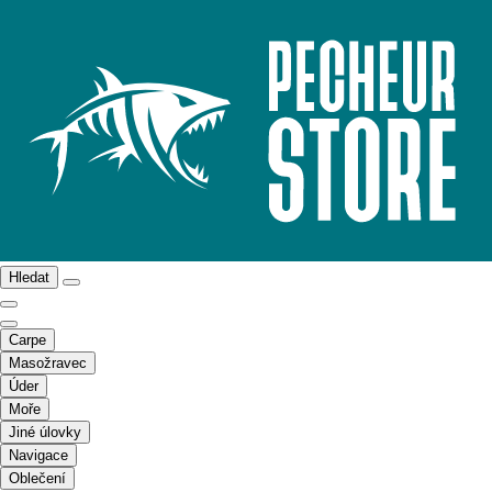
Hledat
Carpe
Masožravec
Úder
Moře
Jiné úlovky
Navigace
Oblečení