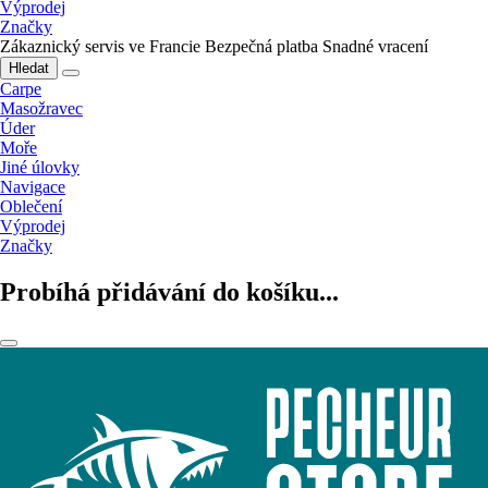
Výprodej
Značky
Zákaznický servis ve Francie
Bezpečná platba
Snadné vracení
Hledat
Carpe
Masožravec
Úder
Moře
Jiné úlovky
Navigace
Oblečení
Výprodej
Značky
Probíhá přidávání do košíku...