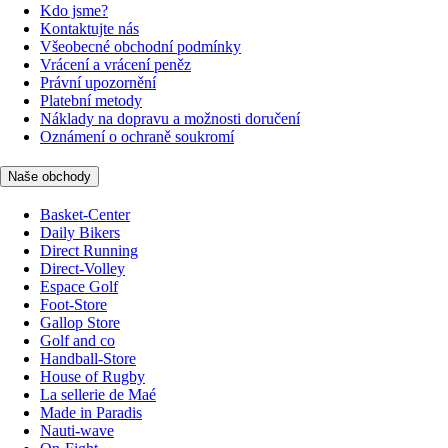
Kdo jsme?
Kontaktujte nás
Všeobecné obchodní podmínky
Vrácení a vrácení peněz
Právní upozornění
Platební metody
Náklady na dopravu a možnosti doručení
Oznámení o ochraně soukromí
Naše obchody
Basket-Center
Daily Bikers
Direct Running
Direct-Volley
Espace Golf
Foot-Store
Gallop Store
Golf and co
Handball-Store
House of Rugby
La sellerie de Maé
Made in Paradis
Nauti-wave