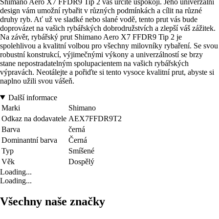
Shimano Aero X7 FFDR9 Tip 2 vás určitě uspokojí. Jeho univerzální
design vám umožní rybařit v různých podmínkách a cílit na různé
druhy ryb. Ať už ve sladké nebo slané vodě, tento prut vás bude
doprovázet na vašich rybářských dobrodružstvích a zlepší váš zážitek.
Na závěr, rybářský prut Shimano Aero X7 FFDR9 Tip 2 je
spolehlivou a kvalitní volbou pro všechny milovníky rybaření. Se svou
robustní konstrukcí, výjimečnými výkony a univerzálností se brzy
stane nepostradatelným spolupacientem na vašich rybářských
výpravách. Neotálejte a pořiďte si tento vysoce kvalitní prut, abyste si
naplno užili svou vášeň.
Další informace
Marki
Shimano
Odkaz na dodavatele
AEX7FFDR9T2
Barva
černá
Dominantní barva
Černá
Typ
Smíšené
Věk
Dospělý
Loading...
Loading...
Všechny naše značky