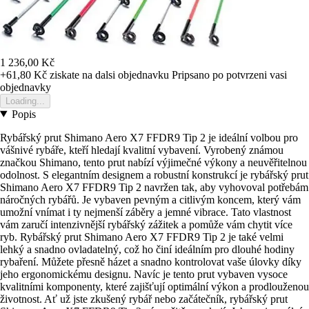
1 236,00 Kč
+61,80 Kč
ziskate na dalsi objednavku
Pripsano po potvrzeni vasi
objednavky
Loading...
Popis
Rybářský prut Shimano Aero X7 FFDR9 Tip 2 je ideální volbou pro
vášnivé rybáře, kteří hledají kvalitní vybavení. Vyrobený známou
značkou Shimano, tento prut nabízí výjimečné výkony a neuvěřitelnou
odolnost. S elegantním designem a robustní konstrukcí je rybářský prut
Shimano Aero X7 FFDR9 Tip 2 navržen tak, aby vyhovoval potřebám
náročných rybářů. Je vybaven pevným a citlivým koncem, který vám
umožní vnímat i ty nejmenší záběry a jemné vibrace. Tato vlastnost
vám zaručí intenzivnější rybářský zážitek a pomůže vám chytit více
ryb. Rybářský prut Shimano Aero X7 FFDR9 Tip 2 je také velmi
lehký a snadno ovladatelný, což ho činí ideálním pro dlouhé hodiny
rybaření. Můžete přesně házet a snadno kontrolovat vaše úlovky díky
jeho ergonomickému designu. Navíc je tento prut vybaven vysoce
kvalitními komponenty, které zajišťují optimální výkon a prodlouženou
životnost. Ať už jste zkušený rybář nebo začátečník, rybářský prut