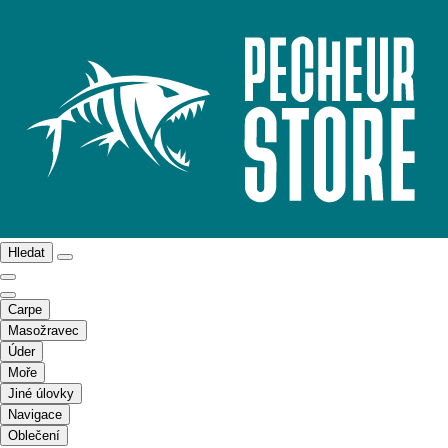
Hledat
Carpe
Masožravec
Úder
Moře
Jiné úlovky
Navigace
Oblečení