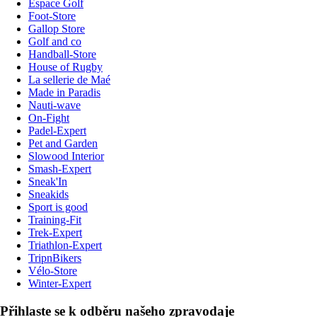
Espace Golf
Foot-Store
Gallop Store
Golf and co
Handball-Store
House of Rugby
La sellerie de Maé
Made in Paradis
Nauti-wave
On-Fight
Padel-Expert
Pet and Garden
Slowood Interior
Smash-Expert
Sneak'In
Sneakids
Sport is good
Training-Fit
Trek-Expert
Triathlon-Expert
TripnBikers
Vélo-Store
Winter-Expert
Přihlaste se k odběru našeho zpravodaje