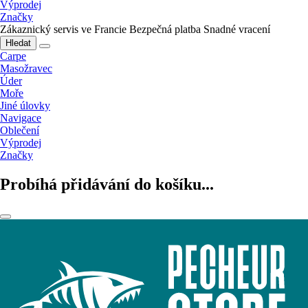
Výprodej
Značky
Zákaznický servis ve Francie
Bezpečná platba
Snadné vracení
Hledat
Carpe
Masožravec
Úder
Moře
Jiné úlovky
Navigace
Oblečení
Výprodej
Značky
Probíhá přidávání do košíku...